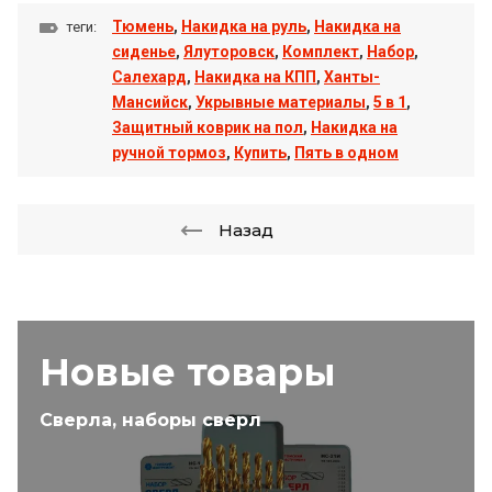
Тюмень
,
Накидка на руль
,
Накидка на
теги:
сиденье
,
Ялуторовск
,
Комплект
,
Набор
,
Салехард
,
Накидка на КПП
,
Ханты-
Мансийск
,
Укрывные материалы
,
5 в 1
,
Защитный коврик на пол
,
Накидка на
ручной тормоз
,
Купить
,
Пять в одном
Назад
Новые товары
Сверла, наборы сверл