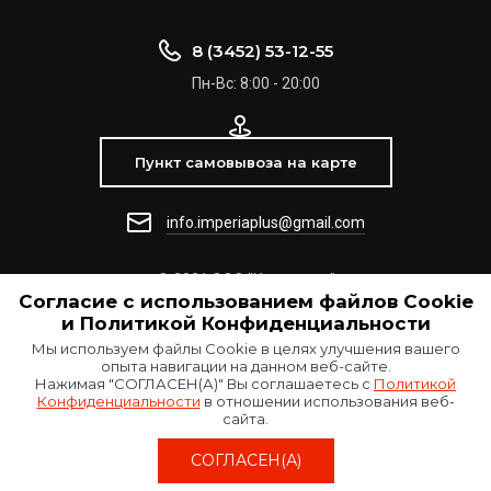
8 (3452) 53-12-55
Пн-Вс: 8:00 - 20:00
Пункт самовывоза на карте
info.imperiaplus@gmail.com
© 2021 ООО "Империя +"
Согласие с использованием файлов Сookie
и Политикой Конфиденциальности
Мы используем файлы Cookie в целях улучшения вашего
опыта навигации на данном веб-сайте.
Нажимая "СОГЛАСЕН(А)" Вы соглашаетесь с
Политикой
Конфиденциальности
в отношении использования веб-
сайта.
Создать сайт
в Мегагрупп.ру
СОГЛАСЕН(А)