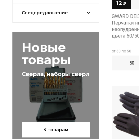
12
₽
Спецпредложение
GWARD DELT
Перчатки 
неопудренн
цвета 50/50
Новые
от 50 по 50
товары
Сверла, наборы сверл
К товарам