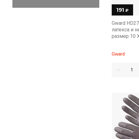
191
₽
Gward HD27
латекса и 
размер 10 
Gward