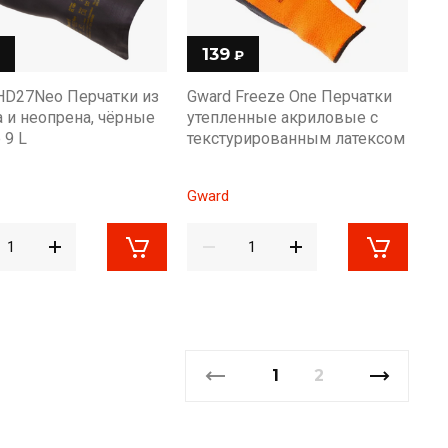
139
₽
HD27Neo Перчатки из
Gward Freeze One Перчатки
а и неопрена, чёрные
утепленные акриловые с
 9 L
текстурированным латексом
Gward
1
2