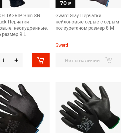
70
₽
DELTAGRIP Slim SN
Gward Gray Перчатки
lack Перчатки
нейлоновые серые с серым
овые, неопудренные,
полиуретаном размер 8 M
 размер 9 L
Gward
Нет в наличии