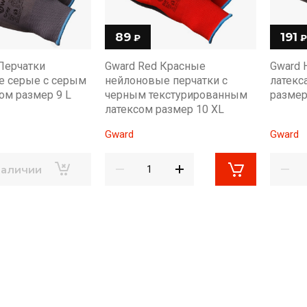
89
191
₽
₽
 Перчатки
Gward Red Красные
Gward 
е серые с серым
нейлоновые перчатки с
латекс
ом размер 9 L
черным текстурированным
размер
латексом размер 10 XL
Gward
Gward
наличии