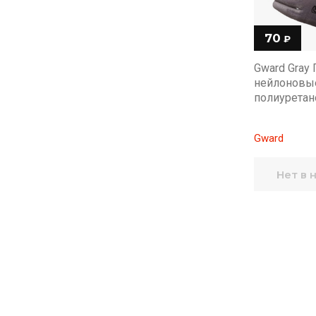
70
₽
Gward Gray
нейлоновы
полиуретан
Gward
Нет в 