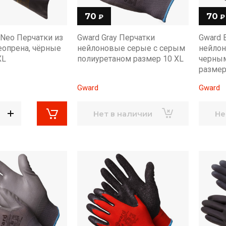
70
70
₽
₽
Neo Перчатки из
Gward Gray Перчатки
Gward 
неопрена, чёрные
нейлоновые серые с серым
нейлон
XL
полиуретаном размер 10 XL
черным
размер
Gward
Gward
Нет в наличии
Не