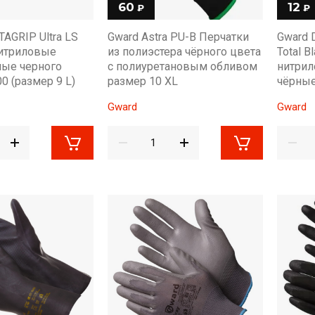
60
12
₽
₽
AGRIP Ultra LS
Gward Astra PU-B Перчатки
Gward 
нитриловые
из полиэстера чёрного цвета
Total B
ые черного
с полиуретановым обливом
нитрил
0 (размер 9 L)
размер 10 XL
чёрные
Gward
Gward