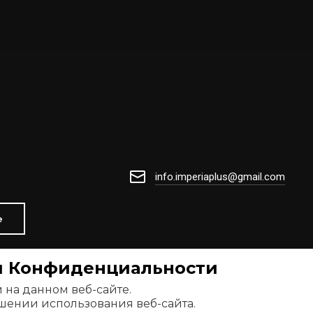
info.imperiaplus@gmail.com
е
ой Конфиденциальности
 на данном веб-сайте.
шении использования веб-сайта.
Создать сайт
в Мегагрупп.ру