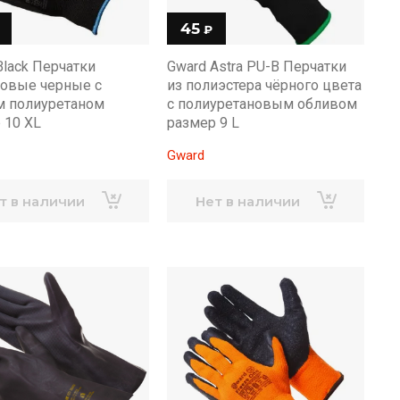
45
₽
Black Перчатки
Gward Astra PU-B Перчатки
овые черные с
из полиэстера чёрного цвета
 полиуретаном
с полиуретановым обливом
 10 XL
размер 9 L
Gward
т в наличии
Нет в наличии