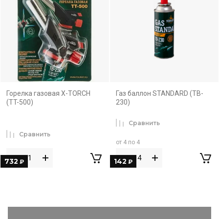
Горелка газовая X-TORCH
Газ баллон STANDARD (TB-
(TT-500)
230)
Сравнить
Сравнить
от 4 по 4
732
142
₽
₽