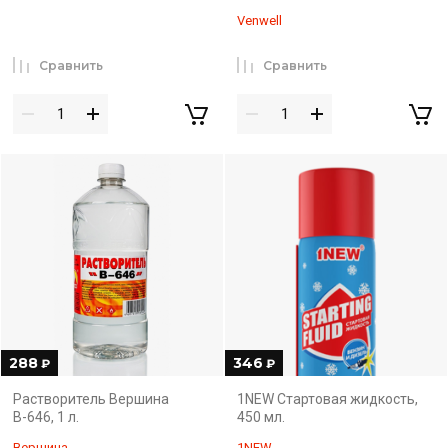
Venwell
Сравнить
Сравнить
288
346
₽
₽
Растворитель Вершина
1NEW Стартовая жидкость,
В-646, 1 л.
450 мл.
Вершина
1NEW