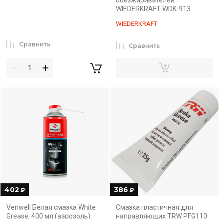
обезжиривателей
WIEDERKRAFT WDK-913
WIEDERKRAFT
Сравнить
Сравнить
402
386
₽
₽
Venwell Белая смазка White
Смазка пластичная для
Grease, 400 мл (аэрозоль)
направляющих TRW PFG110